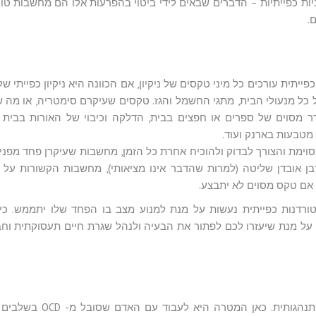
ות כפייתיות – הדברים שבאים לידי ביטוי בהפרעות אלו הם מחשבות טור
.
ית עורכים כל מיני טקסים של ניקיון, אם הכוונה היא ניקיון כפייתי של
ל כל מנעולי הבית, מתגי החשמל והגז. טקסים שעיקרם סימטריה, או מה 
סדר מסוים של ספרים או חפצים בבית, הדלקה וכיבוי של האורות בבית
מטבעות בארנק ועוד.
מת והצורך לבדוק ולהוכיח אחרת כל הזמן, מחשבות שעיקרן פחד מפני 
ן אובדן שליטה (למרות שהדבר אינו מציאותי), מחשבות הקשורות על 
אם טקס מסוים לא יתבצע.
רדנות כפייתית נעשות על מנת למנוע מצב בו הפחד שלו יתממש. כיו
אפשרות לפנות אל אנשי מקצוע שמציעים טיפול ב- OCD על מנת שיעזרו לכם לפתור את הבעיה ולנהל שגרת חיים תעסוקתי
אותה שיטת טיפול ב- OCD היא השיטה הקוגניטיבית התנהגותית. כאן המטרה