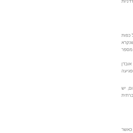
דניות
 כפות
שנקרא
 מספר
אובדן
פגיעה
ם, יש
ת וחברתית
 היא לעבוד עם האדם שסובל מ- OCD בשלבים כאשר