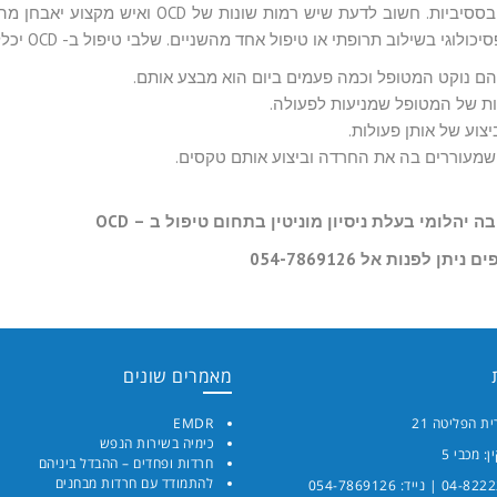
המטרה המרכזית היא הפסקת הטקסים והמחשבות האובססיביות. חשוב לדעת שיש רמות שונות של OCD ו
ם נוקט המטופל וכמה פעמים ביום הוא מבצע אותם.
 של המטופל שמניעות לפעולה.
וע של אותן פעולות.
מעוררים בה את החרדה וביצוע אותם טקסים.
תן לפנות אל 054-7869126
מאמרים שונים
ת הפליטה 21
EMDR
כימיה בשירות הנפש
: מכבי 5
חרדות ופחדים – ההבדל ביניהם
להתמודד עם חרדות מבחנים
04-8222
| נייד:
054-7869126