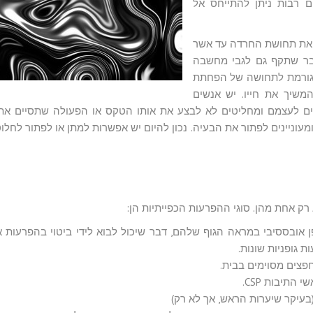
ם רבות ניתן להתייחס אל
ים לקטוע את תחושת החרדה עד אשר
בר שתקף גם לגבי מחשבה
 גורמת לתחושה של הפחתת
משיך את חייו. יש אנשים
תרים לעצמם ומחליטים לא לבצע את אותו הטקס או הפעולה שתסיים א
וניינים לפתור את הבעיה. נכון להיום יש אפשרות למתן או לפתור לחלוט
 אובססיבי במראה הגוף שלהם, דבר שיכול לבוא לידי ביטוי בהפרעות א
 גופניות שונות.
חפצים מסוימים בבית.
התיבות CSP.
(בעיקר שיערות הראש, אך לא רק)