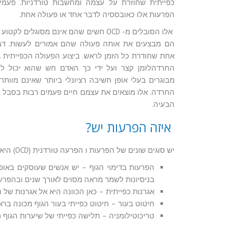
כפייתית שחוזרת על עצמה ומחשבות טורדניות. פעמי
הפרעות אלו כאובססיה לדבר אחד או פעולה אחת.
אלו הסובלים מ- OCD חשים שהם אינם מסוגל
הם מבצעים את אותה פעולה שהם אמורים לעשות. ד
אחת שחודרת כל הזמן לראש. ביצוע הפעולה הכפייתית
החרדהלזמן קצר ועל ידי כך האדם חש שהוא יכול לה
מבוגרים בעלי אופן חשיבה רציונלי ביותר שאינם מוו
החרדה. אלו מוצאים את עצמם חיים פעמים רבות בסבל ומע
הבעיה.
איזה הפרעות יש?
יש סוגים שונים של הפרעות ו הפרעה טורדנית (OCD) היא רק אחת מהן. סוגי ההפרעות הכפייתיות הן:
הפרעות בדימוי הגוף – יש אנשים שעוסקים באופן
בניסיונות לשמר מראה מסוים לאורך שנים ובהפרעות
אגרנות כפייתית – כאן הכוונה היא אל אגרנות של 
חיטוט בעור – חיטוט כפייתי בעור הגוף מכונה בראשי 
טריכוטילומניה – תלישה כפייתי של שיערות הגוף 