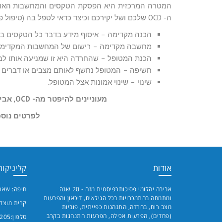
ה- OCD שלכם ושל יקירכם וכיצד כדאי לטפל בה (טיפול פסיכולוגי בשילוב תרופתי או טיפול אחד מהשניים. שלבי טיפול ב- OCD יכללו:
הכנה מקדימה – איסוף מידע בדבר כל הטקסים בה
מחשבה מקדימה – רישום של המחשבות המקדימות
הכנת המטופל – שהחרדה היא זו שמניעה אותו לביצ
חשיפה – המטופל נחשף לאותם מצבים או דברים ש
שינוי – שינוי אמונות אצל המטופל.
מעוניינים להיפטר מה- OCD, אביבה יהלומי בעלת ניסיון מוניטין בתחום טיפול ב – OCD
לפרטים נוספים ני
אודות
קליניקות
אביבה יהלומי פסיכותרפיסטית מזה - 20 שנה
חיפה: שארי
ומתמחה בהתמכרויות בכל הגילאים, דיכאון והפרעות
קרית מוצקין
מצב רוח, בחרדה, התנהגות כפייתית, פוביות
(פחדים), הפרעות אכילה, הפרעות התנהגות בקרב
טלפון:
205