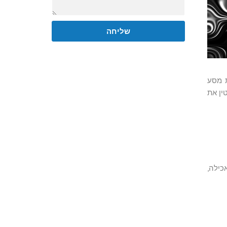
שליחה
ת מסע
ין את
כילה,